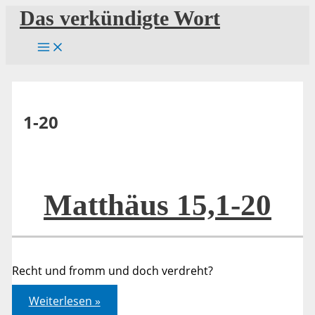
Zum
Das verkündigte Wort
Inhalt
springen
1-20
Matthäus 15,1-20
Recht und fromm und doch verdreht?
Matthäus
Weiterlesen »
15,1-