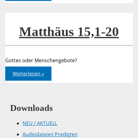
20
Matthäus 15,1-20
Gottes oder Menschengebote?
Matthäus
Weiterlesen »
15,1-
20
Downloads
NEU / AKTUELL
Audiodateien Predigten