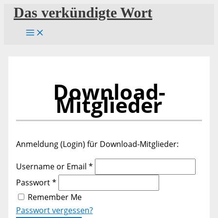
Zum
Das verkündigte Wort
Inhalt
springen
Download-
Mitglieder
Anmeldung (Login) für Download-Mitglieder:
Username or Email
*
Passwort
*
Remember Me
Passwort vergessen?