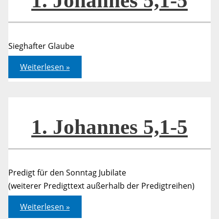
1. Johannes 5,1-5
Sieghafter Glaube
1.
Weiterlesen »
Johannes
5,1-
5
1. Johannes 5,1-5
Predigt für den Sonntag Jubilate
(weiterer Predigttext außerhalb der Predigtreihen)
1.
Weiterlesen »
Johannes