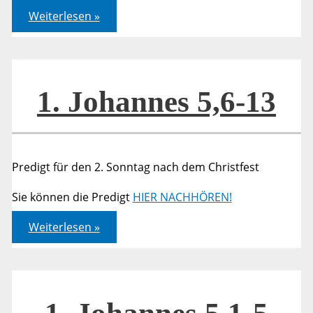
1.
Weiterlesen »
Johannes
5,6-
13
1. Johannes 5,6-13
Predigt für den 2. Sonntag nach dem Christfest
Sie können die Predigt
HIER NACHHÖREN!
1.
Weiterlesen »
Johannes
5,6-
13