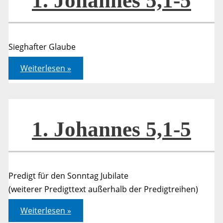
1. Johannes 5,1-5
Sieghafter Glaube
1.
Weiterlesen »
Johannes
5,1-
5
1. Johannes 5,1-5
Predigt für den Sonntag Jubilate
(weiterer Predigttext außerhalb der Predigtreihen)
1.
Weiterlesen »
Johannes