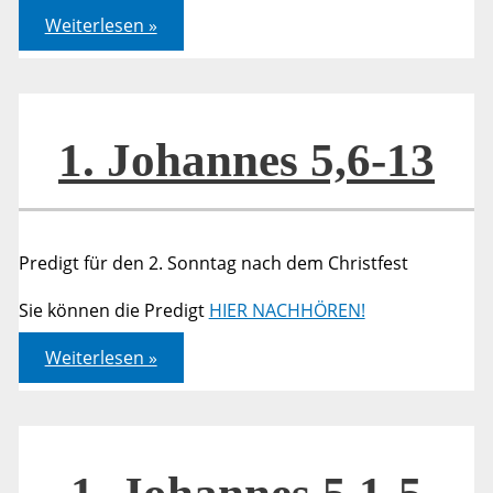
1.
Weiterlesen »
Johannes
5,6-
13
1. Johannes 5,6-13
Predigt für den 2. Sonntag nach dem Christfest
Sie können die Predigt
HIER NACHHÖREN!
1.
Weiterlesen »
Johannes
5,6-
13