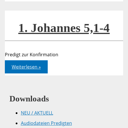
5,1-
5
1. Johannes 5,1-4
Predigt zur Konfirmation
1.
Weiterlesen »
Johannes
5,1-
4
Downloads
NEU / AKTUELL
Audiodateien Predigten