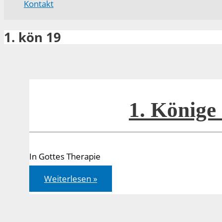
Kontakt
1. kön 19
1. Könige
In Gottes Therapie
1.
Weiterlesen »
Könige
19,1-
18