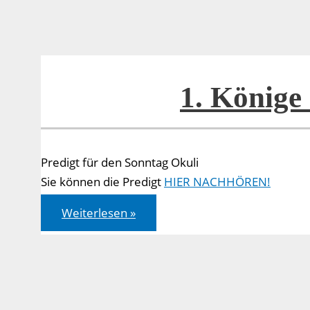
1. Könige
Predigt für den Sonntag Okuli
Sie können die Predigt
HIER NACHHÖREN!
1.
Weiterlesen »
Könige
19,1-
18