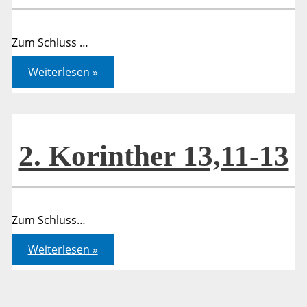
Zum Schluss …
2.
Weiterlesen »
Korinther
13,11-
13
2. Korinther 13,11-13
Zum Schluss…
2.
Weiterlesen »
Korinther
13,11-
13