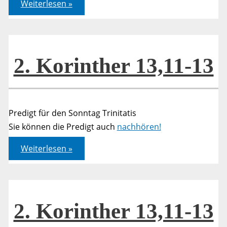
2.
Weiterlesen »
Korinther
13,11-
13
2. Korinther 13,11-13
Predigt für den Sonntag Trinitatis
Sie können die Predigt auch
nachhören!
2.
Weiterlesen »
Korinther
13,11-
13
2. Korinther 13,11-13