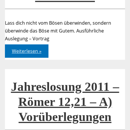
Lass dich nicht vom Bösen überwinden, sondern
überwinde das Böse mit Gutem. Ausführliche
Auslegung – Vortrag
Jahreslosung
Weiterlesen »
2011
–
Römer
12,21
–
Bibelarbeit
Jahreslosung 2011 –
Römer 12,21 – A)
Vorüberlegungen