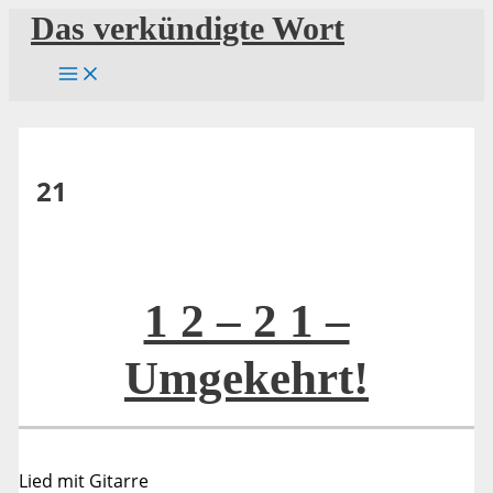
Zum
Das verkündigte Wort
Inhalt
springen
21
1 2 – 2 1 –
Umgekehrt!
Lied mit Gitarre