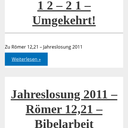
1 2 – 2 1 –
Umgekehrt!
Zu Römer 12,21 – Jahreslosung 2011
1
Weiterlesen »
2
–
2
1
–
Umgekehrt!
Jahreslosung 2011 –
Römer 12,21 –
Bibelarbeit