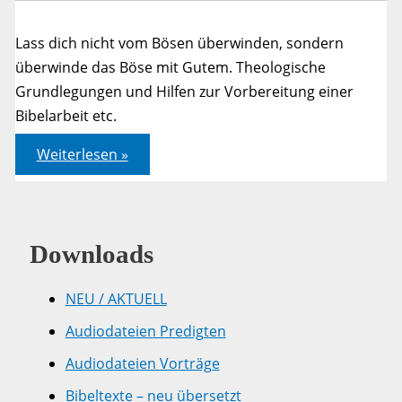
Lass dich nicht vom Bösen überwinden, sondern
überwinde das Böse mit Gutem. Theologische
Grundlegungen und Hilfen zur Vorbereitung einer
Bibelarbeit etc.
Jahreslosung
Weiterlesen »
2011
–
Römer
12,21
–
A)
Downloads
Vorüberlegungen
NEU / AKTUELL
Audiodateien Predigten
Audiodateien Vorträge
Bibeltexte – neu übersetzt