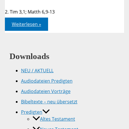
2. Tim 3,1; Matth 6,9-13
Endzeit
Weiterlesen »
–
Schlimme
Zeiten
–
Durchsehen
und
Downloads
durchbeten
NEU / AKTUELL
Audiodateien Predigten
Audiodateien Vorträge
Bibeltexte – neu übersetzt
Predigten
Altes Testament