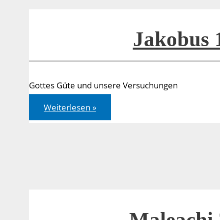
Jakobus 
Gottes Güte und unsere Versuchungen
Jakobus
Weiterlesen »
1,12-
18
Maleachi 