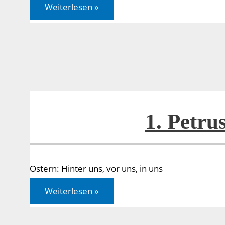
Lukas
Weiterlesen »
22,31-
34
1. Petrus
Ostern: Hinter uns, vor uns, in uns
1.
Weiterlesen »
Petrus
1,3-
9