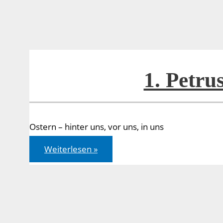
1. Petrus
Ostern – hinter uns, vor uns, in uns
1.
Weiterlesen »
Petrus
1,3-
9