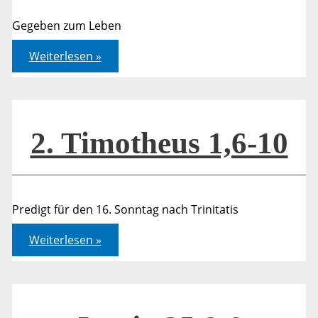
Gegeben zum Leben
2.
Weiterlesen »
Timotheus
1,6-
10
2. Timotheus 1,6-10
Predigt für den 16. Sonntag nach Trinitatis
2.
Weiterlesen »
Timotheus
1,6-
10