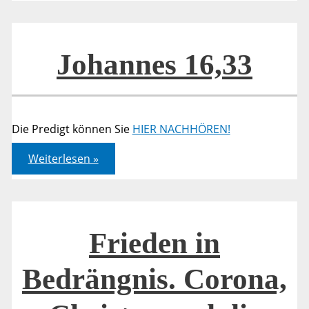
Corona,
Christus
und
die
Christen
Johannes 16,33
Die Predigt können Sie
HIER NACHHÖREN!
Johannes
Weiterlesen »
16,33
Frieden in
Bedrängnis. Corona,