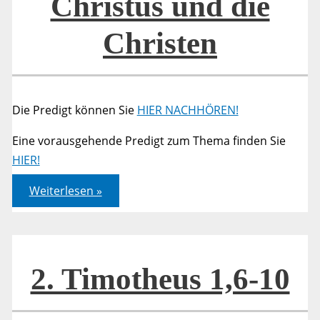
Christus und die
Christen
Die Predigt können Sie
HIER NACHHÖREN!
Eine vorausgehende Predigt zum Thema finden Sie
HIER!
Frieden
Weiterlesen »
in
Bedrängnis.
Corona,
Christus
und
die
Christen
2. Timotheus 1,6-10