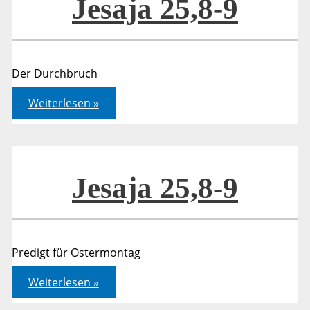
Jesaja 25,8-9
Der Durchbruch
Jesaja
Weiterlesen »
25,8-
9
Jesaja 25,8-9
Predigt für Ostermontag
Jesaja
Weiterlesen »
25,8-
9