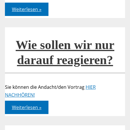
Wie
Weiterlesen »
sollen
wir
nur
darauf
reagieren?
Wie sollen wir nur
darauf reagieren?
Sie können die Andacht/den Vortrag
HIER
NACHHÖREN!
Wie
Weiterlesen »
sollen
wir
nur
darauf
reagieren?