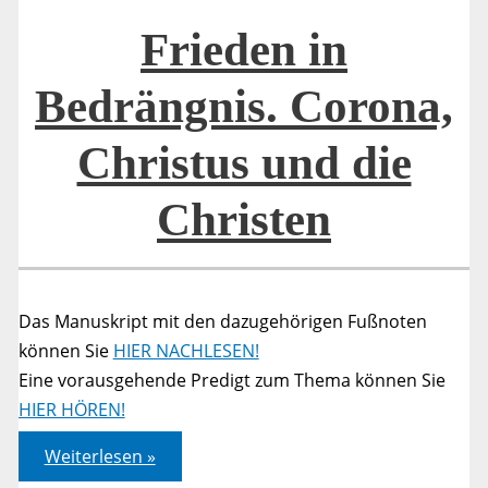
Frieden in
Bedrängnis. Corona,
Christus und die
Christen
Das Manuskript mit den dazugehörigen Fußnoten
können Sie
HIER NACHLESEN!
Eine vorausgehende Predigt zum Thema können Sie
HIER HÖREN!
Frieden
Weiterlesen »
in
Bedrängnis.