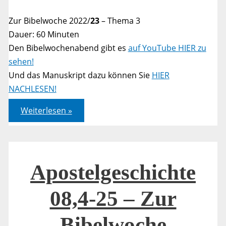
Zur Bibelwoche 2022/
23
– Thema 3
Dauer: 60 Minuten
Den Bibelwochenabend gibt es
auf YouTube HIER zu
sehen!
Und das Manuskript dazu können Sie
HIER
NACHLESEN!
Apostelgeschichte
Weiterlesen »
08,4-
25
–
Zur
Bibelwoche
Apostelgeschichte
08,4-25 – Zur
Bibelwoche