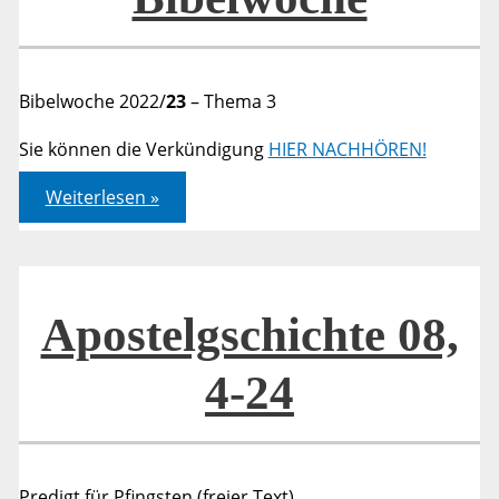
Bibelwoche 2022/
23
– Thema 3
Sie können die Verkündigung
HIER NACHHÖREN!
Apostelgeschichte
Weiterlesen »
08,4-
25
–
Zur
Bibelwoche
Apostelgschichte 08,
4-24
Predigt für Pfingsten (freier Text)