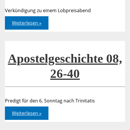
Verkündigung zu einem Lobpreisabend
Apostelgeschichte
Weiterlesen »
08,4-
24
Apostelgeschichte 08,
26-40
Predigt für den 6. Sonntag nach Trinitatis
Apostelgeschichte
Weiterlesen »
08,
26-
40