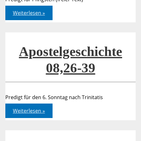
Apostelgschichte
Weiterlesen »
08,
4-
24
Apostelgeschichte
08,26-39
Predigt für den 6. Sonntag nach Trinitatis
Apostelgeschichte
Weiterlesen »
08,26-
39