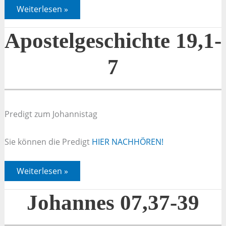
Apostelgeschichte
Weiterlesen »
19,1-
7
Apostelgeschichte 19,1-
7
Predigt zum Johannistag
Sie können die Predigt
HIER NACHHÖREN!
Apostelgeschichte
Weiterlesen »
19,1-
7
Johannes 07,37-39