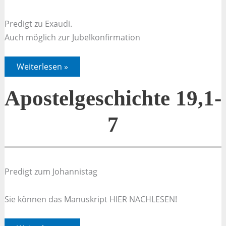
Predigt zu Exaudi.
Auch möglich zur Jubelkonfirmation
Johannes
Weiterlesen »
07,37-
39
Apostelgeschichte 19,1-
7
Predigt zum Johannistag
Sie können das Manuskript HIER NACHLESEN!