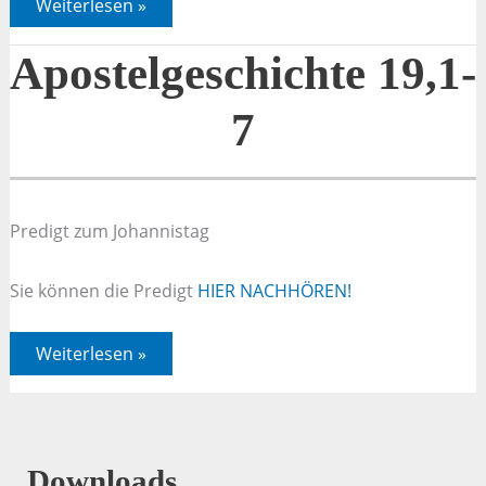
Apostelgeschichte
Weiterlesen »
19,1-
7
Apostelgeschichte 19,1-
7
Predigt zum Johannistag
Sie können die Predigt
HIER NACHHÖREN!
Apostelgeschichte
Weiterlesen »
19,1-
7
Downloads