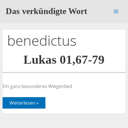
Zum
Das verkündigte Wort
Inhalt
springen
benedictus
Lukas 01,67-79
Ein ganz besonderes Wiegenlied
Lukas
Weiterlesen »
01,67-
79