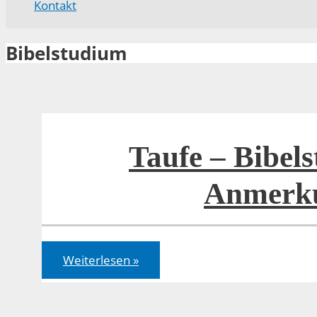
Kontakt
Bibelstudium
Taufe – Bibel
Anmerk
Taufe
Weiterlesen »
–
Bibelstudium
und
Anmerkungen