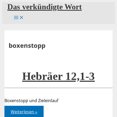
Zum
Das verkündigte Wort
Inhalt
springen
boxenstopp
Hebräer 12,1-3
Boxenstopp und Zieleinlauf
Hebräer
Weiterlesen »
12,1-