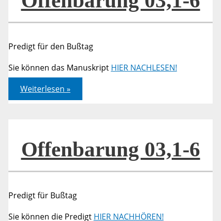
Offenbarung 03,1-6
Predigt für den Bußtag
Sie können das Manuskript
HIER NACHLESEN!
Offenbarung
Weiterlesen »
03,1-
6
Offenbarung 03,1-6
Predigt für Bußtag
Sie können die Predigt
HIER NACHHÖREN!