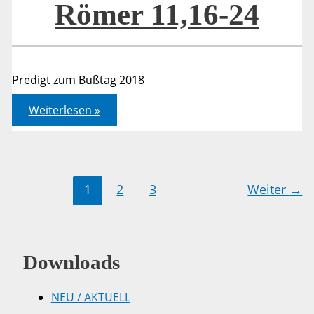
Römer 11,16-24
Predigt zum Bußtag 2018
Römer
Weiterlesen »
11,16-
24
1
2
3
Weiter
→
Downloads
NEU / AKTUELL