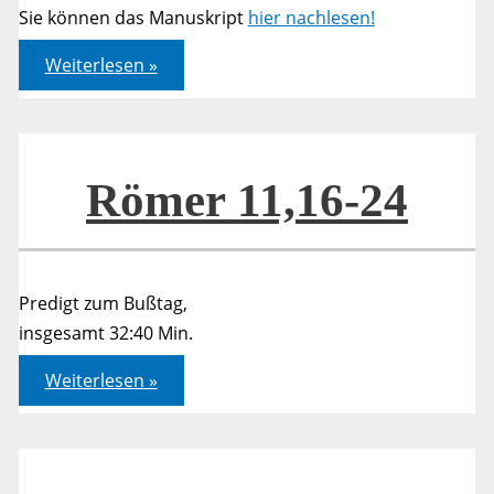
Sie können das Manuskript
hier nachlesen!
Römer
Weiterlesen »
02,1-
11
Römer 11,16-24
Predigt zum Bußtag,
insgesamt 32:40 Min.
Römer
Weiterlesen »
11,16-
24