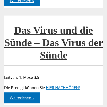
Weiterlesen »
Virus
und
die
Sünde
–
Das
Virus
Das Virus und die
der
Sünde
Sünde – Das Virus der
Sünde
Leitvers 1. Mose 3,5
Die Predigt können Sie
HIER NACHHÖREN!
Das
Weiterlesen »
Virus
und