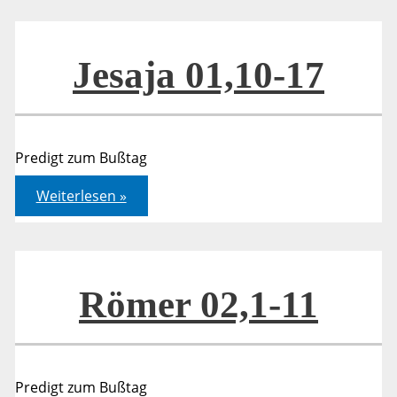
die
Sünde
–
Das
Virus
Jesaja 01,10-17
der
Sünde
Predigt zum Bußtag
Jesaja
Weiterlesen »
01,10-
17
Römer 02,1-11
Predigt zum Bußtag