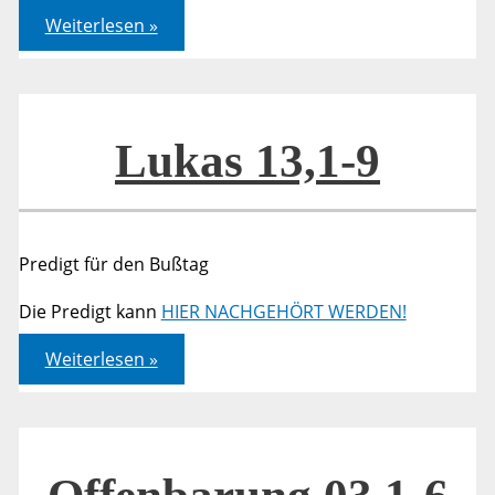
Lukas
Weiterlesen »
13,1-
9
Lukas 13,1-9
Predigt für den Bußtag
Die Predigt kann
HIER NACHGEHÖRT WERDEN!
Lukas
Weiterlesen »
13,1-
9