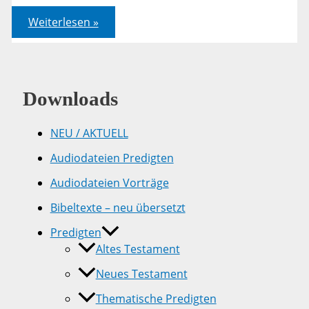
Audiodienst
Weiterlesen »
CD-
Verzeichnis
Downloads
NEU / AKTUELL
Audiodateien Predigten
Audiodateien Vorträge
Bibeltexte – neu übersetzt
Predigten
Altes Testament
Neues Testament
Thematische Predigten