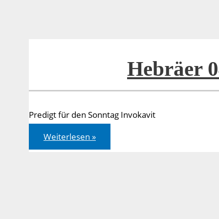
Hebräer 0
Predigt für den Sonntag Invokavit
Hebräer
Weiterlesen »
04,14-
16