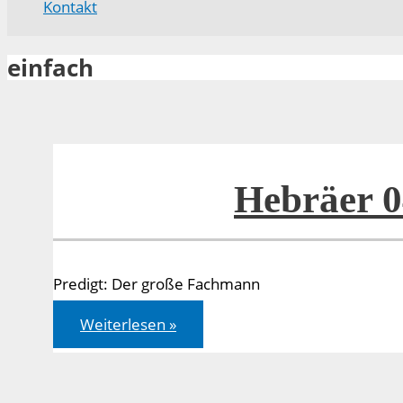
Kontakt
einfach
Hebräer 0
Predigt: Der große Fachmann
Hebräer
Weiterlesen »
04,14-
16