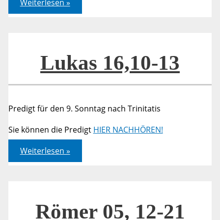
Weiterlesen »
16,10-
13
Lukas 16,10-13
Predigt für den 9. Sonntag nach Trinitatis
Sie können die Predigt
HIER NACHHÖREN!
Lukas
Weiterlesen »
16,10-
13
Römer 05, 12-21