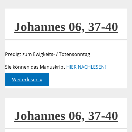
13
Johannes 06, 37-40
Predigt zum Ewigkeits- / Totensonntag
Sie können das Manuskript
HIER NACHLESEN!
Johannes
Weiterlesen »
06,
37-
40
Johannes 06, 37-40