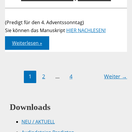
(Predigt für den 4. Adventssonntag)
Sie können das Manuskript
HIER NACHLESEN!
Römer
Weiterlesen »
05,
12-
21
1
2
…
4
Weiter
→
Downloads
NEU / AKTUELL