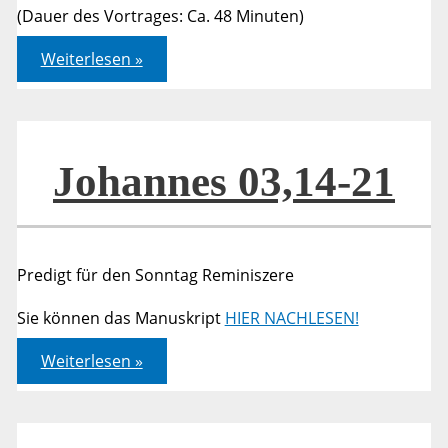
(Dauer des Vortrages: Ca. 48 Minuten)
Johannes
Weiterlesen »
11,1-
45:
“Lebendig
werden”
Johannes 03,14-21
Predigt für den Sonntag Reminiszere
Sie können das Manuskript
HIER NACHLESEN!
Johannes
Weiterlesen »
03,14-
21