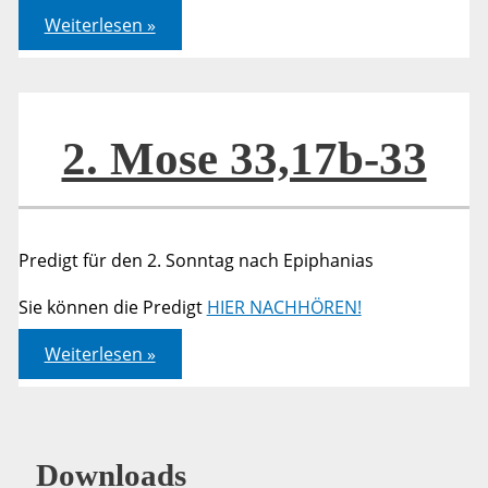
2.
Weiterlesen »
Mose
33,17b-
33
2. Mose 33,17b-33
Predigt für den 2. Sonntag nach Epiphanias
Sie können die Predigt
HIER NACHHÖREN!
2.
Weiterlesen »
Mose
33,17b-
33
Downloads