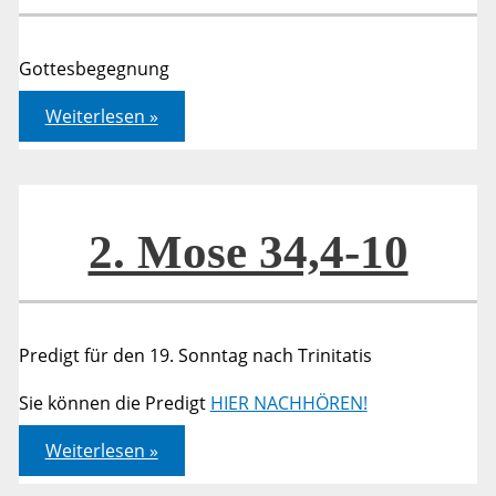
Gottesbegegnung
2.
Weiterlesen »
Mose
34,4-
10
2. Mose 34,4-10
Predigt für den 19. Sonntag nach Trinitatis
Sie können die Predigt
HIER NACHHÖREN!
2.
Weiterlesen »
Mose
34,4-