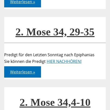
2.
Weiterlesen »
Mose
34,
29-
35
2. Mose 34, 29-35
Predigt für den Letzten Sonntag nach Epiphanias
Sie können die Predigt
HIER NACHHÖREN!
2.
Weiterlesen »
Mose
34,
29-
35
2. Mose 34,4-10