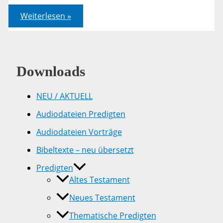
Hesekiel
Weiterlesen »
37
–
Bibelarbeit
Downloads
NEU / AKTUELL
Audiodateien Predigten
Audiodateien Vorträge
Bibeltexte – neu übersetzt
Predigten
Altes Testament
Neues Testament
Thematische Predigten