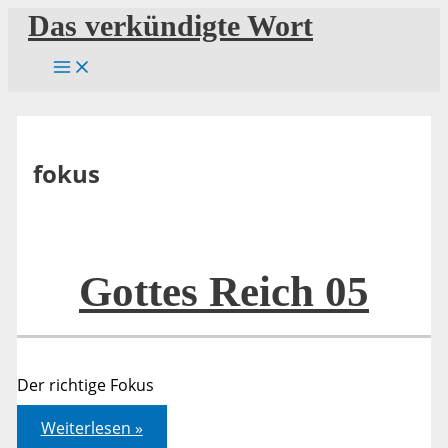
Zum
Das verkündigte Wort
Inhalt
springen
fokus
Gottes Reich 05
Der richtige Fokus
Gottes
Weiterlesen »
Reich