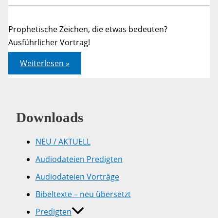
Prophetische Zeichen, die etwas bedeuten?
Ausführlicher Vortrag!
Geistlicher
Weiterlesen »
Aufbruch
in
Sicht?
Downloads
NEU / AKTUELL
Audiodateien Predigten
Audiodateien Vorträge
Bibeltexte – neu übersetzt
Predigten