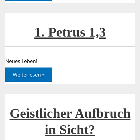
1,3
1. Petrus 1,3
Neues Leben!
1.
Weiterlesen »
Petrus
1,3
Geistlicher Aufbruch
in Sicht?