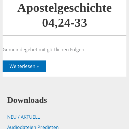
Apostelgeschichte
04,24-33
Gemeindegebet mit göttlichen Folgen
Apostelgeschichte
Weiterlesen »
04,24-
33
Downloads
NEU / AKTUELL
Audiodateien Predigten