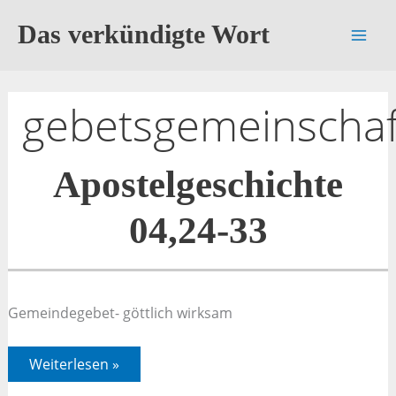
Zum
Das verkündigte Wort
Inhalt
springen
gebetsgemeinschaf
Apostelgeschichte
04,24-33
Gemeindegebet- göttlich wirksam
Apostelgeschichte
Weiterlesen »
04,24-
33