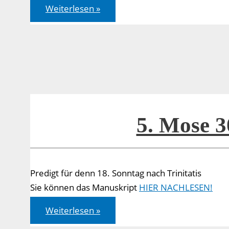
Die
Weiterlesen »
10
Gebote
mit
Erklärungen
Martin
Luthers
–
leicht
sprachlich
überarbeitet
–
mit
zwei
5. Mose 3
Ergänzungen
Predigt für denn 18. Sonntag nach Trinitatis
Sie können das Manuskript
HIER NACHLESEN!
5.
Weiterlesen »
Mose
30,11-