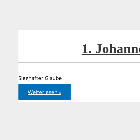
1. Johann
Sieghafter Glaube
1.
Weiterlesen »
Johannes
5,1-
5