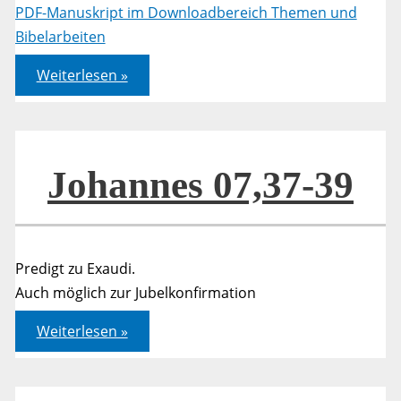
PDF-Manuskript im Downloadbereich Themen und
Bibelarbeiten
Der
Weiterlesen »
Heilige
Geist
–
Wer
Er
ist,
was
Johannes 07,37-39
Er
tut
und
wie
Er
kommt
Predigt zu Exaudi.
–
Teil
Auch möglich zur Jubelkonfirmation
1
Johannes
Weiterlesen »
07,37-
39