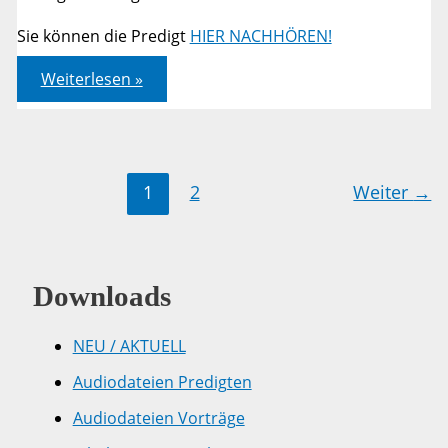
Sie können die Predigt
HIER NACHHÖREN!
Römer
Weiterlesen »
08,1-
11
1
2
Weiter
→
Downloads
NEU / AKTUELL
Audiodateien Predigten
Audiodateien Vorträge