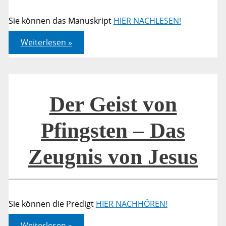
Sie können das Manuskript
HIER NACHLESEN!
Der
Weiterlesen »
Geist
von
Pfingsten
–
Das
Zeugnis
von
Der Geist von
Jesus
Pfingsten – Das
Zeugnis von Jesus
Sie können die Predigt
HIER NACHHÖREN!
Der
Weiterlesen »