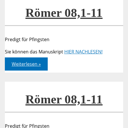
Römer 08,1-11
Predigt für Pfingsten
Sie können das Manuskript
HIER NACHLESEN!
Römer
Weiterlesen »
08,1-
11
Römer 08,1-11
Predigt für Pfingsten