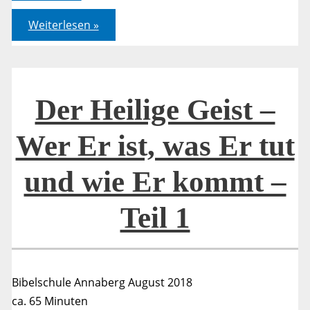
Der
Weiterlesen »
Heilige
Geist
–
Wer
Er
ist,
was
Der Heilige Geist –
Er
tut
und
Wer Er ist, was Er tut
wie
Er
kommt
und wie Er kommt –
–
Teil
3
Teil 1
Bibelschule Annaberg August 2018
ca. 65 Minuten