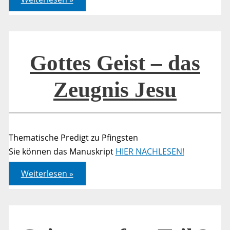
Geist
von
Pfingsten
–
Das
Zeugnis
von
Gottes Geist – das
Jesus
Zeugnis Jesu
Thematische Predigt zu Pfingsten
Sie können das Manuskript
HIER NACHLESEN!
Gottes
Weiterlesen »
Geist
–
das
Zeugnis
Jesu