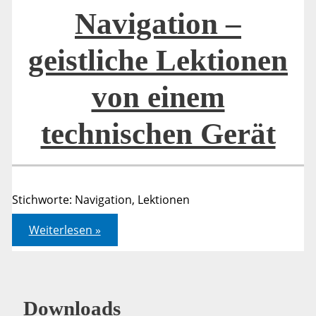
Navigation –
geistliche Lektionen
von einem
technischen Gerät
Stichworte: Navigation, Lektionen
Navigation
Weiterlesen »
–
geistliche
Lektionen
von
einem
technischen
Downloads
Gerät