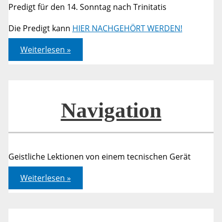
Predigt für den 14. Sonntag nach Trinitatis
Die Predigt kann
HIER NACHGEHÖRT WERDEN!
Römer
Weiterlesen »
08,12-
17
Navigation
Geistliche Lektionen von einem tecnischen Gerät
Navigation
Weiterlesen »