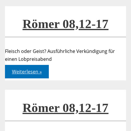
Römer 08,12-17
Fleisch oder Geist? Ausführliche Verkündigung für
einen Lobpreisabend
Römer
Weiterlesen »
08,12-
17
Römer 08,12-17