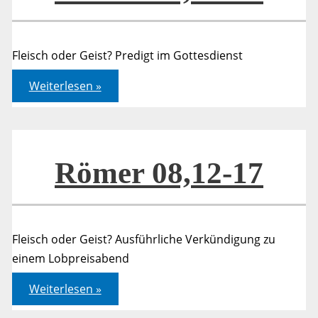
Fleisch oder Geist? Predigt im Gottesdienst
Römer
Weiterlesen »
08,12-
17
Römer 08,12-17
Fleisch oder Geist? Ausführliche Verkündigung zu
einem Lobpreisabend
Römer
Weiterlesen »
08,12-
17