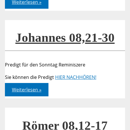
Johannes
Weiterlesen »
08,21-
30
Johannes 08,21-30
Predigt für den Sonntag Reminiszere
Sie können die Predigt
HIER NACHHÖREN!
Johannes
Weiterlesen »
08,21-
30
Römer 08,12-17