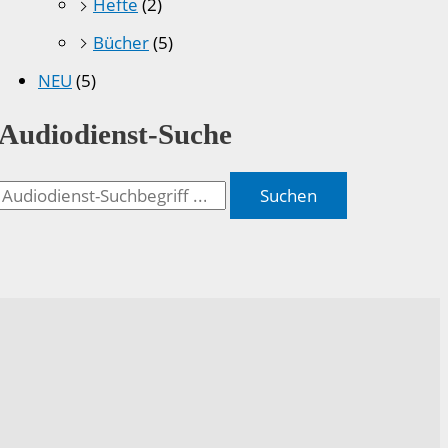
Hefte
(2)
Bücher
(5)
NEU
(5)
Audiodienst-Suche
Suchen