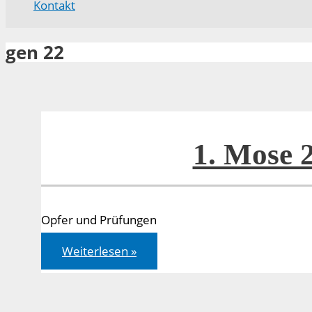
Kontakt
gen 22
1. Mose 
Opfer und Prüfungen
1.
Weiterlesen »
Mose
22,1-
14