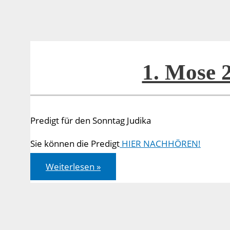
1. Mose 
Predigt für den Sonntag Judika
Sie können die Predigt
HIER NACHHÖREN!
1.
Weiterlesen »
Mose
22,1-
14