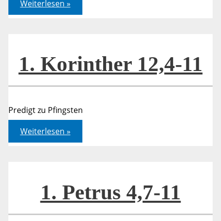
1.
Weiterlesen »
Korinther
12,4-
11
1. Korinther 12,4-11
Predigt zu Pfingsten
1.
Weiterlesen »
Korinther
12,4-
11
1. Petrus 4,7-11