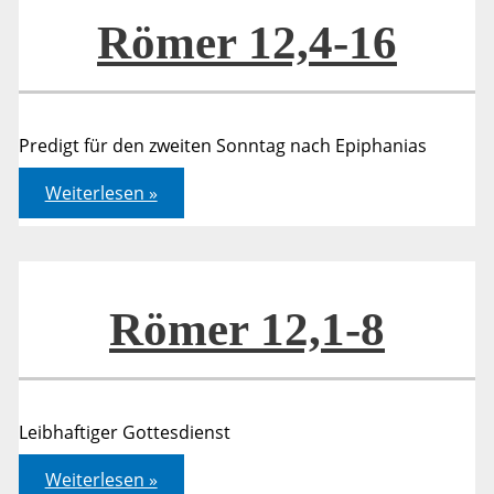
Römer 12,4-16
Predigt für den zweiten Sonntag nach Epiphanias
Römer
Weiterlesen »
12,4-
16
Römer 12,1-8
Leibhaftiger Gottesdienst
Römer
Weiterlesen »
12,1-