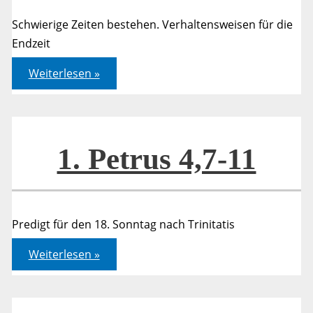
Schwierige Zeiten bestehen. Verhaltensweisen für die
Endzeit
1.
Weiterlesen »
Petrus
4,7-
11
1. Petrus 4,7-11
Predigt für den 18. Sonntag nach Trinitatis
1.
Weiterlesen »
Petrus
4,7-
11