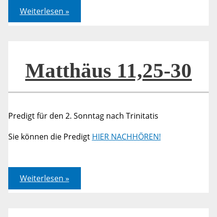
Matthäus
Weiterlesen »
11,25-
30
Matthäus 11,25-30
Predigt für den 2. Sonntag nach Trinitatis
Sie können die Predigt
HIER NACHHÖREN!
Matthäus
Weiterlesen »
11,25-
30