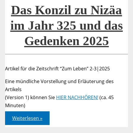
325
und
Das Konzil zu Nizäa
das
Gedenken
2025
im Jahr 325 und das
Gedenken 2025
Artikel für die Zeitschrift “Zum Leben” 2-3|2025
Eine mündliche Vorstellung und Erläuterung des
Artikels
(Version 1) können Sie
HIER NACHHÖREN!
(ca. 45
Minuten)
Das
Weiterlesen »
Konzil
zu
Nizäa