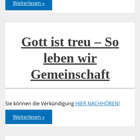
Gott
Weiterlesen »
ist
treu
–
Unsere
Botschaft
für
die
Gott ist treu – So
Welt
leben wir
Gemeinschaft
Sie können die Verkündigung
HIER NACHHÖREN!
Gott
Weiterlesen »
ist
treu
–
So
leben