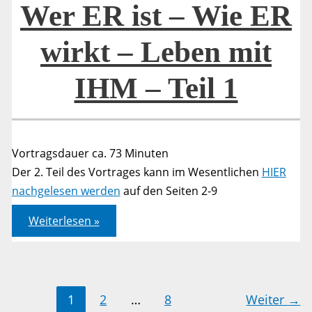
Wer ER ist – Wie ER
wirkt – Leben mit
IHM – Teil 1
Vortragsdauer ca. 73 Minuten
Der 2. Teil des Vortrages kann im Wesentlichen
HIER
nachgelesen werden
auf den Seiten 2-9
Der
Weiterlesen »
Heilige
Geist:
Wer
ER
ist
–
Wie
1
2
…
8
Weiter
→
ER