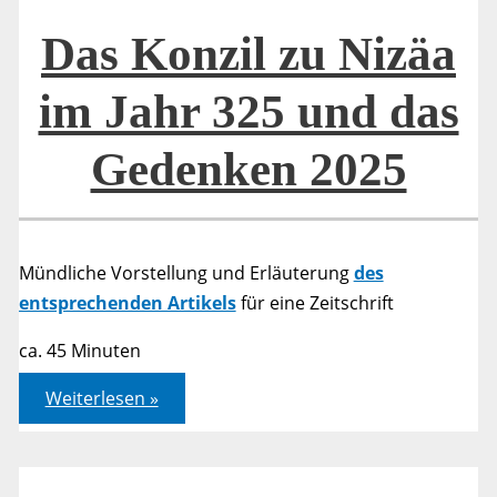
wir
Gemeinschaft
Das Konzil zu Nizäa
im Jahr 325 und das
Gedenken 2025
Mündliche Vorstellung und Erläuterung
des
entsprechenden Artikels
für eine Zeitschrift
ca. 45 Minuten
Das
Weiterlesen »
Konzil
zu
Nizäa
im
Jahr