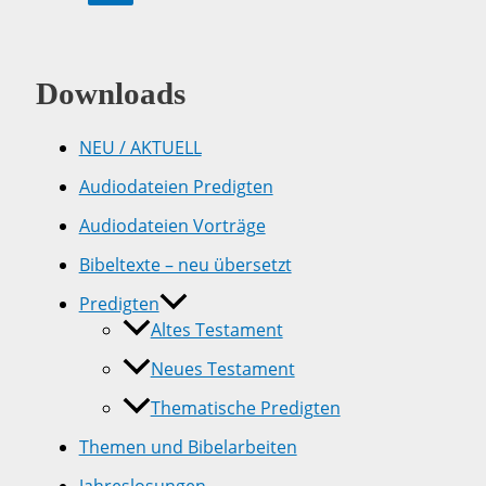
wirkt
–
Leben
mit
IHM
Downloads
–
Teil
1
NEU / AKTUELL
Audiodateien Predigten
Audiodateien Vorträge
Bibeltexte – neu übersetzt
Predigten
Altes Testament
Neues Testament
Thematische Predigten
Themen und Bibelarbeiten
Jahreslosungen