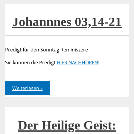
im
Jahr
325
und
Johannnes 03,14-21
das
Gedenken
2025
Predigt für den Sonntag Reminiszere
Sie können die Predigt
HIER NACHHÖREN!
Johannnes
Weiterlesen »
03,14-
21
Der Heilige Geist: