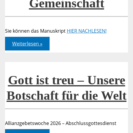
Gemeinschaft
Sie können das Manuskript
HIER NACHLESEN!
Gott
Weiterlesen »
ist
treu
–
So
leben
wir
Gemeinschaft
Gott ist treu – Unsere
Botschaft für die Welt
Allianzgebetswoche 2026 – Abschlussgottesdienst