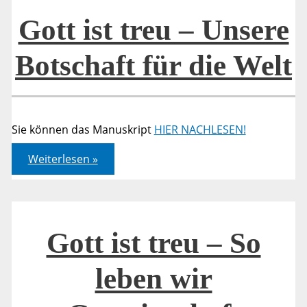
Gott ist treu – Unsere
Botschaft für die Welt
Sie können das Manuskript
HIER NACHLESEN!
Gott
Weiterlesen »
ist
treu
–
Unsere
Botschaft
für
die
Gott ist treu – So
Welt
leben wir