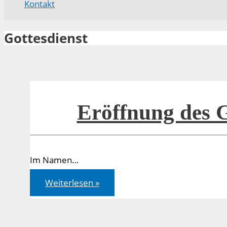
Kontakt
Gottesdienst
Eröffnung des G
Im Namen…
Eröffnung
Weiterlesen »
des
Gottesdienstes