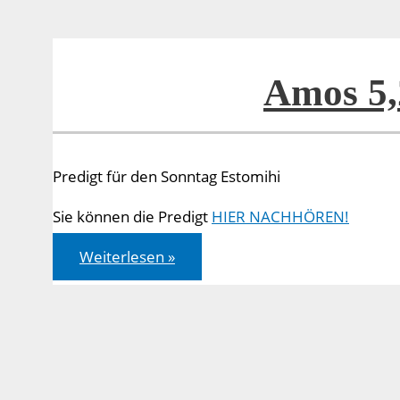
Amos 5,
Predigt für den Sonntag Estomihi
Sie können die Predigt
HIER NACHHÖREN!
Amos
Weiterlesen »
5,21-
24