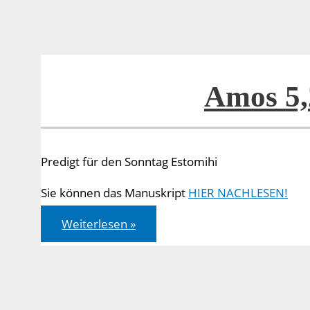
Abendmahls
Amos 5,
Predigt für den Sonntag Estomihi
Sie können das Manuskript
HIER NACHLESEN!
Amos
Weiterlesen »
5,21-
24