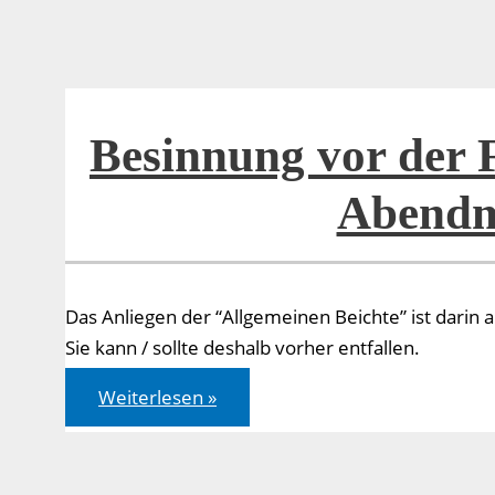
Besinnung vor der F
Abendm
Das Anliegen der “Allgemeinen Beichte” ist dari
Sie kann / sollte deshalb vorher entfallen.
Besinnung
Weiterlesen »
vor
der
Feier
des
Heiligen