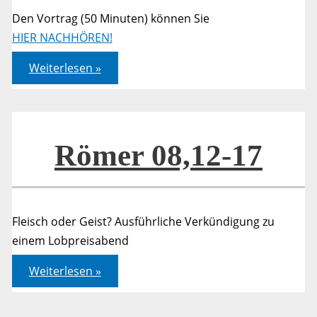
Den Vortrag (50 Minuten) können Sie
HIER NACHHÖREN!
Freimut
Weiterlesen »
–
Kennzeichen
der
Gotteskinder?!
Römer 08,12-17
Fleisch oder Geist? Ausführliche Verkündigung zu
einem Lobpreisabend
Römer
Weiterlesen »
08,12-
17