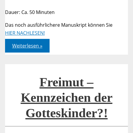
Dauer: Ca. 50 Minuten
Das noch ausführlichere Manuskript können Sie
HIER NACHLESEN!
Freimut
Weiterlesen »
–
Kennzeichen
der
Gotteskinder?!
Freimut –
Kennzeichen der
Gotteskinder?!