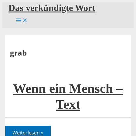
Zum
Das verkündigte Wort
Inhalt
springen
grab
Wenn ein Mensch –
Text
Wenn
Weiterlesen »
ein