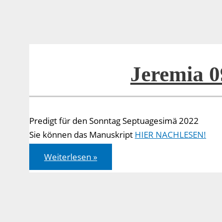
Jeremia 0
Predigt für den Sonntag Septuagesimä 2022
Sie können das Manuskript
HIER NACHLESEN!
Jeremia
Weiterlesen »
09,22-
23