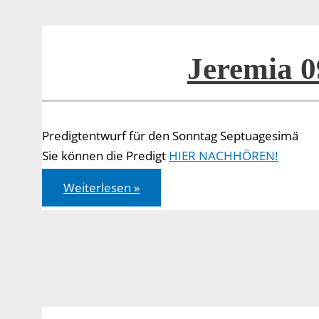
Jeremia 0
Predigtentwurf für den Sonntag Septuagesimä
Sie können die Predigt
HIER NACHHÖREN!
Jeremia
Weiterlesen »
09,22-
23