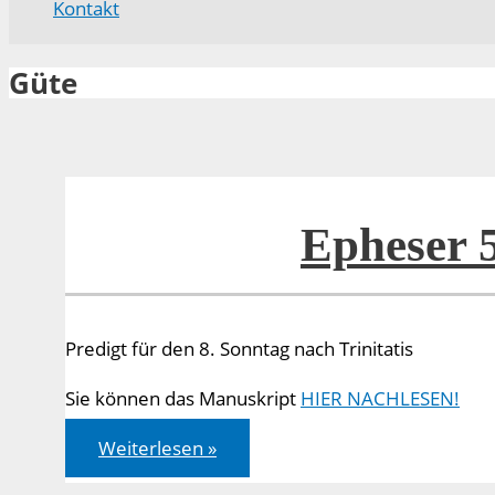
Kontakt
Güte
Epheser 
Predigt für den 8. Sonntag nach Trinitatis
Sie können das Manuskript
HIER NACHLESEN!
Epheser
Weiterlesen »
5,8b-
14