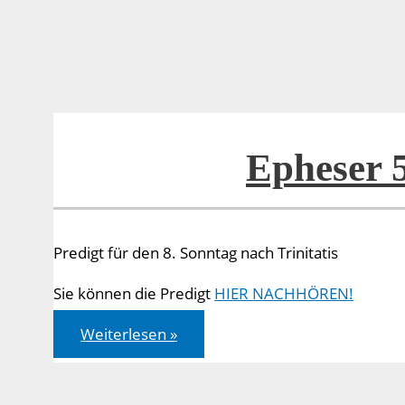
Epheser 
Predigt für den 8. Sonntag nach Trinitatis
Sie können die Predigt
HIER NACHHÖREN!
Epheser
Weiterlesen »
5,8b-
14