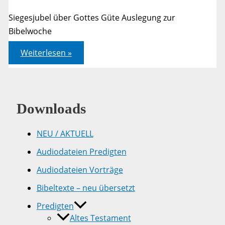
Siegesjubel über Gottes Güte Auslegung zur
Bibelwoche
Psalm
Weiterlesen »
118
Downloads
NEU / AKTUELL
Audiodateien Predigten
Audiodateien Vorträge
Bibeltexte – neu übersetzt
Predigten
Altes Testament