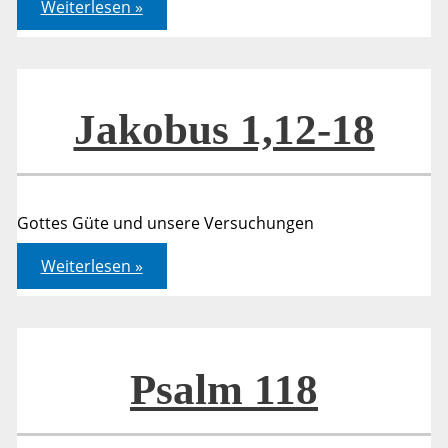
Matthäus
Weiterlesen »
20,1-
16
Jakobus 1,12-18
Gottes Güte und unsere Versuchungen
Jakobus
Weiterlesen »
1,12-
18
Psalm 118