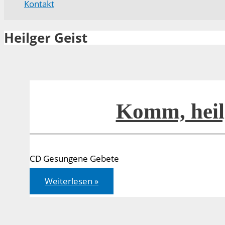
Kontakt
Heilger Geist
Komm, heil
CD Gesungene Gebete
Komm,
Weiterlesen »
heilger
Geist