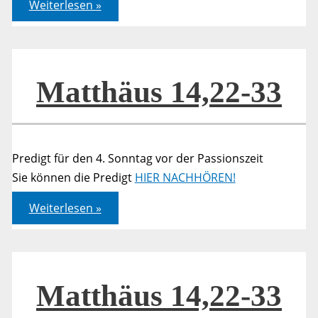
Matthäus
Weiterlesen »
14,23-
33
Matthäus 14,22-33
Predigt für den 4. Sonntag vor der Passionszeit
Sie können die Predigt
HIER NACHHÖREN!
Matthäus
Weiterlesen »
14,22-
33
Matthäus 14,22-33