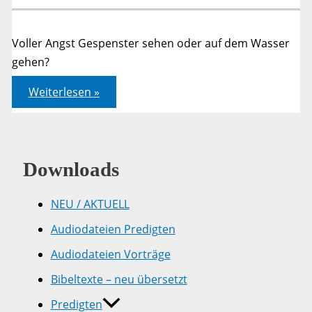
Voller Angst Gespenster sehen oder auf dem Wasser
gehen?
Matthäus
Weiterlesen »
14,22-
33
Downloads
NEU / AKTUELL
Audiodateien Predigten
Audiodateien Vorträge
Bibeltexte – neu übersetzt
Predigten