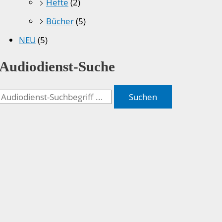
Hefte
(2)
Bücher
(5)
NEU
(5)
Audiodienst-Suche
Suchen