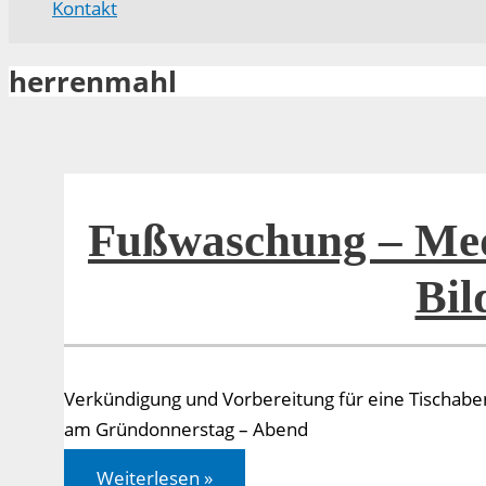
Kontakt
herrenmahl
Fußwaschung – Med
Bil
Verkündigung und Vorbereitung für eine Tischab
am Gründonnerstag – Abend
Fußwaschung
Weiterlesen »