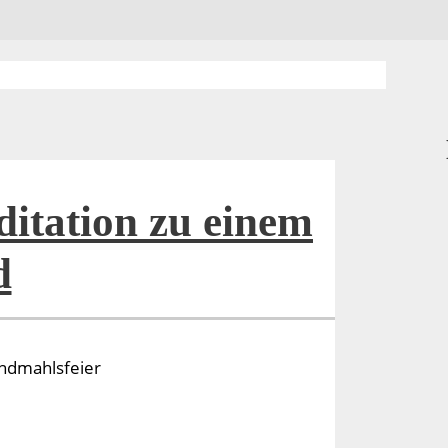
itation zu einem
d
endmahlsfeier