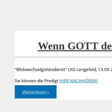
Tisch
deckt
Wenn GOTT den
“Blickwechselgottesdienst” LKG Lengefeld, 13.09
Sie können die Predigt
HIER NACHHÖREN!
Wenn
Weiterlesen »
GOTT
den
Tisch
deckt