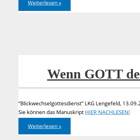
Jahreslosung
Weiterlesen »
2024
–
1.
Korinther
16,14
–
Bibelarbeit
–
Teil
4
Wenn GOTT den
“Blickwechselgottesdienst” LKG Lengefeld, 13.09
Sie können das Manuskript
HIER NACHLESEN!
Wenn
Weiterlesen »
GOTT
den