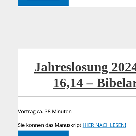
–
Meditation
zu
einem
Bild
Jahreslosung 2024
16,14 – Bibelar
Vortrag ca. 38 Minuten
Sie können das Manuskript
HIER NACHLESEN!