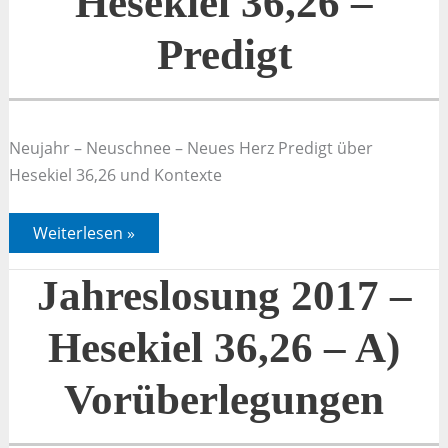
Hesekiel 36,26 –
Predigt
Neujahr – Neuschnee – Neues Herz Predigt über
Hesekiel 36,26 und Kontexte
Jahreslosung
Weiterlesen »
2017
–
Hesekiel
Jahreslosung 2017 –
36,26
–
Predigt
Hesekiel 36,26 – A)
Vorüberlegungen