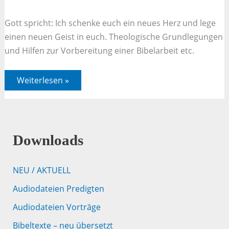
Gott spricht: Ich schenke euch ein neues Herz und lege
einen neuen Geist in euch. Theologische Grundlegungen
und Hilfen zur Vorbereitung einer Bibelarbeit etc.
Jahreslosung
Weiterlesen »
2017
–
Hesekiel
36,26
–
A)
Vorüberlegungen
Downloads
NEU / AKTUELL
Audiodateien Predigten
Audiodateien Vorträge
Bibeltexte – neu übersetzt