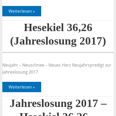
Jahreslosung
Weiterlesen »
2017
–
Hesekiel
Hesekiel 36,26
36,26
–
Bibelarbeit
(Jahreslosung 2017)
Neujahr – Neuschnee – Neues Herz Neujahrspredigt zur
Jahreslosung 2017
Hesekiel
Weiterlesen »
36,26
(Jahreslosung
2017)
Jahreslosung 2017 –