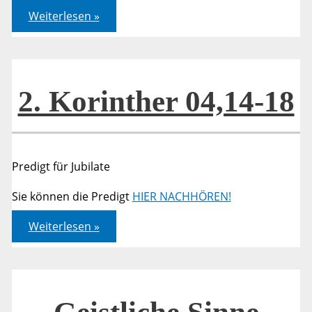
2.
Weiterlesen »
Korinther
04,14-
18
2. Korinther 04,14-18
Predigt für Jubilate
Sie können die Predigt
HIER NACHHÖREN!
2.
Weiterlesen »
Korinther
04,14-
18