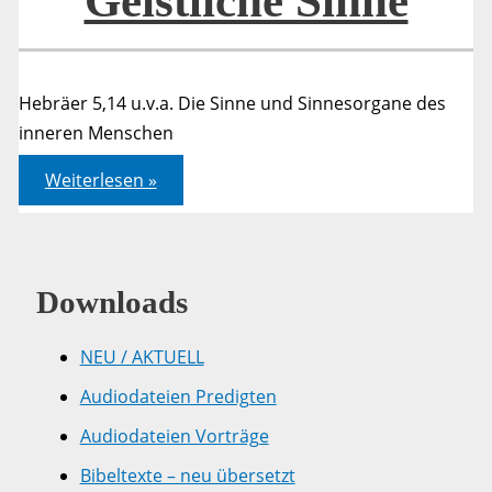
Geistliche Sinne
Hebräer 5,14 u.v.a. Die Sinne und Sinnesorgane des
inneren Menschen
Geistliche
Weiterlesen »
Sinne
Downloads
NEU / AKTUELL
Audiodateien Predigten
Audiodateien Vorträge
Bibeltexte – neu übersetzt