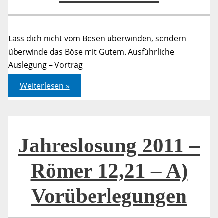
Lass dich nicht vom Bösen überwinden, sondern
überwinde das Böse mit Gutem. Ausführliche
Auslegung – Vortrag
Jahreslosung
Weiterlesen »
2011
–
Römer
12,21
–
Bibelarbeit
Jahreslosung 2011 –
Römer 12,21 – A)
Vorüberlegungen