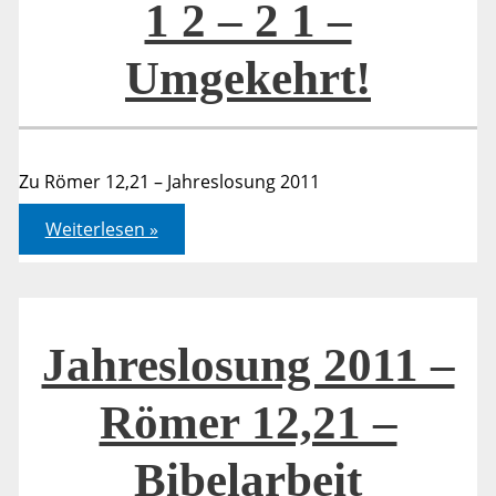
1 2 – 2 1 –
Umgekehrt!
Zu Römer 12,21 – Jahreslosung 2011
1
Weiterlesen »
2
–
2
1
–
Umgekehrt!
Jahreslosung 2011 –
Römer 12,21 –
Bibelarbeit