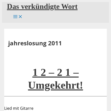
Zum
Das verkündigte Wort
Inhalt
springen
jahreslosung 2011
1 2 – 2 1 –
Umgekehrt!
Lied mit Gitarre