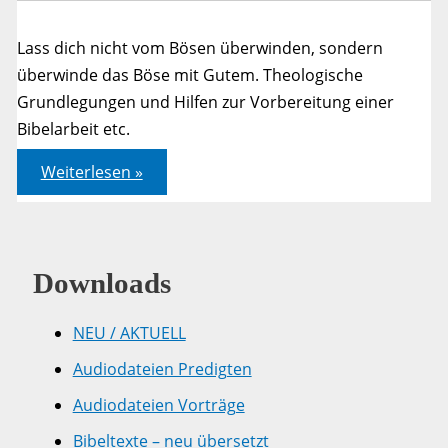
Lass dich nicht vom Bösen überwinden, sondern
überwinde das Böse mit Gutem. Theologische
Grundlegungen und Hilfen zur Vorbereitung einer
Bibelarbeit etc.
Jahreslosung
Weiterlesen »
2011
–
Römer
12,21
–
A)
Downloads
Vorüberlegungen
NEU / AKTUELL
Audiodateien Predigten
Audiodateien Vorträge
Bibeltexte – neu übersetzt