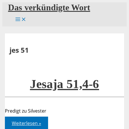
Zum
Das verkündigte Wort
Inhalt
springen
jes 51
Jesaja 51,4-6
Predigt zu Silvester
Jesaja
Weiterlesen »
51,4-