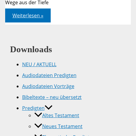
Wege aus der Tiefe
Jesaja
Weiterlesen »
51,9-
17
Downloads
NEU / AKTUELL
Audiodateien Predigten
Audiodateien Vorträge
Bibeltexte – neu übersetzt
Predigten
Altes Testament
Neues Testament