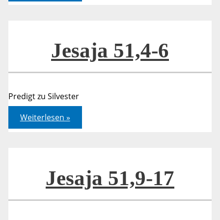
6
Jesaja 51,4-6
Predigt zu Silvester
Jesaja
Weiterlesen »
51,4-
6
Jesaja 51,9-17