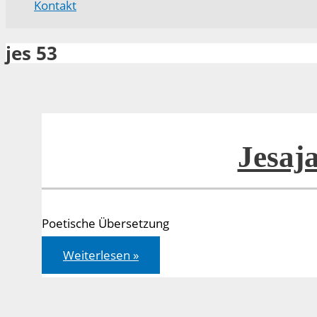
Kontakt
jes 53
Jesaj
Poetische Übersetzung
Jesaja
Weiterlesen »
53