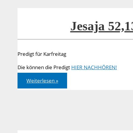
Jesaja 52,1
Predigt für Karfreitag
Die können die Predigt
HIER NACHHÖREN!
Jesaja
Weiterlesen »
52,13
–
53,12