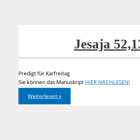
Jesaja 52,1
Predigt für Karfreitag
Sie können das Manuskript
HIER NACHLESEN!
Jesaja
Weiterlesen »
52,13
–
53,12