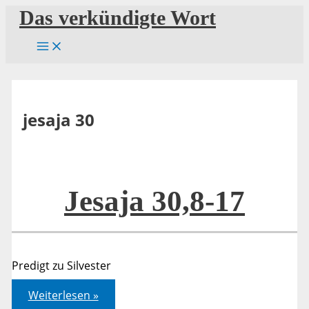
Zum
Das verkündigte Wort
Inhalt
springen
jesaja 30
Jesaja 30,8-17
Predigt zu Silvester
Jesaja
Weiterlesen »
30,8-