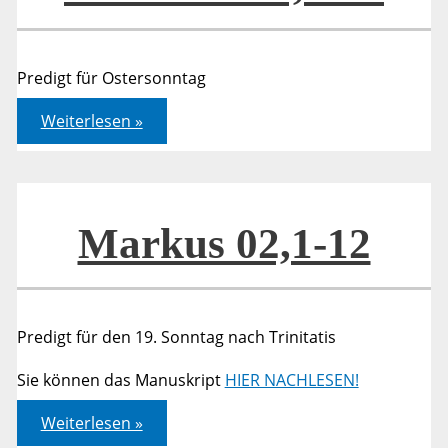
Predigt für Ostersonntag
Johannes
Weiterlesen »
20,1-
18
Markus 02,1-12
Predigt für den 19. Sonntag nach Trinitatis
Sie können das Manuskript
HIER NACHLESEN!
Markus
Weiterlesen »
02,1-