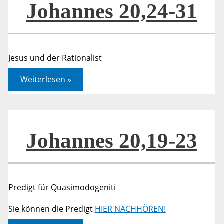
Johannes 20,24-31
Jesus und der Rationalist
Johannes
Weiterlesen »
20,24-
31
Johannes 20,19-23
Predigt für Quasimodogeniti
Sie können die Predigt
HIER NACHHÖREN!