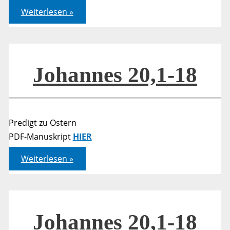
Johannes
Weiterlesen »
20,19-
23
Johannes 20,1-18
Predigt zu Ostern
PDF-Manuskript
HIER
Johannes
Weiterlesen »
20,1-
18
Johannes 20,1-18