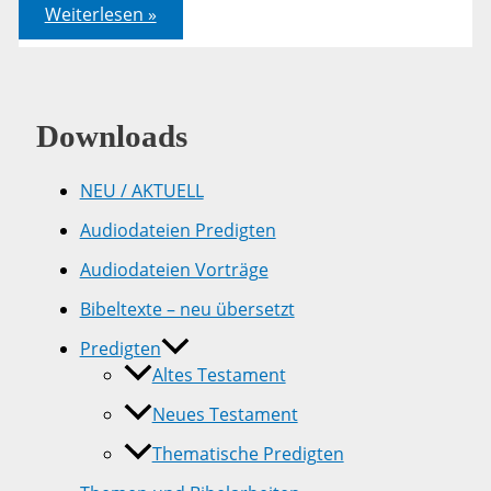
Johannes
Weiterlesen »
20,19-
23
Downloads
NEU / AKTUELL
Audiodateien Predigten
Audiodateien Vorträge
Bibeltexte – neu übersetzt
Predigten
Altes Testament
Neues Testament
Thematische Predigten