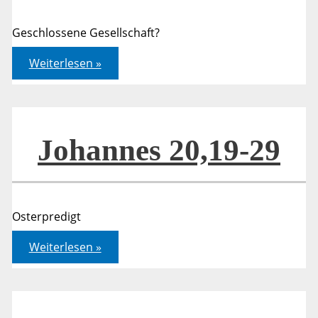
Geschlossene Gesellschaft?
Johannes
Weiterlesen »
20,19-
29
Johannes 20,19-29
Osterpredigt
Johannes
Weiterlesen »
20,19-
29