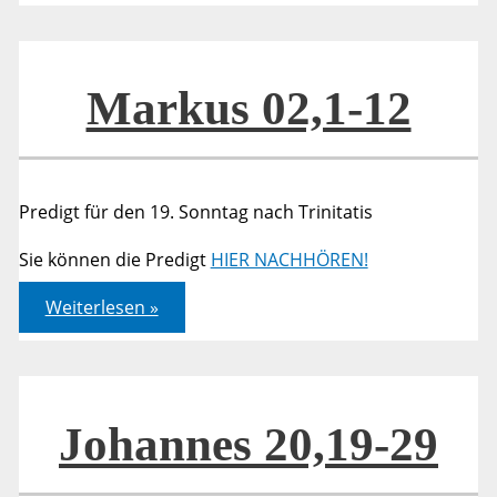
12
Markus 02,1-12
Predigt für den 19. Sonntag nach Trinitatis
Sie können die Predigt
HIER NACHHÖREN!
Markus
Weiterlesen »
02,1-
12
Johannes 20,19-29