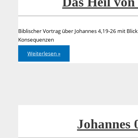
Das Heil von
Biblischer Vortrag über Johannes 4,19-26 mit Blic
Konsequenzen
Das
Weiterlesen »
Heil
von
den
Juden
Johannes 