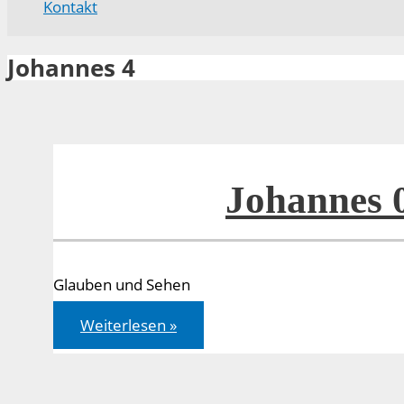
Kontakt
Johannes 4
Johannes 
Glauben und Sehen
Johannes
Weiterlesen »
04,46-
53