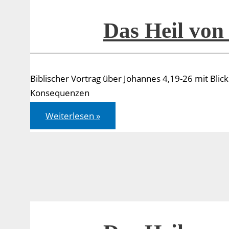
Das Heil von
Biblischer Vortrag über Johannes 4,19-26 mit Blic
Konsequenzen
Das
Weiterlesen »
Heil
von
den
Juden