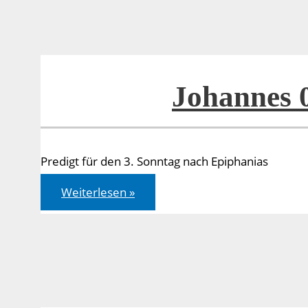
Johannes 
Predigt für den 3. Sonntag nach Epiphanias
Johannes
Weiterlesen »
04,46-
54