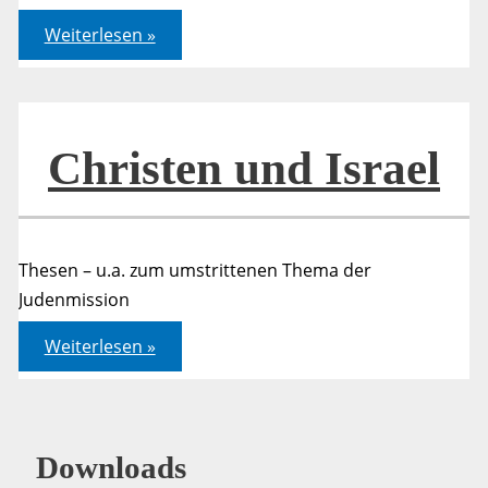
Judenmission
Weiterlesen »
–
ein
Statement
Christen und Israel
Thesen – u.a. zum umstrittenen Thema der
Judenmission
Christen
Weiterlesen »
und
Israel
Downloads