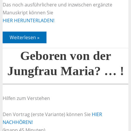
Das noch ausführlichere und inzwischen ergänzte
Manuskript können Sie
HIER HERUNTERLADEN!
Geboren
Weiterlesen »
von
der
Jungfrau
Geboren von der
Maria?
…
!
Jungfrau Maria? … !
Hilfen zum Verstehen
Den Vortrag (erste Variante) können Sie
HIER
NACHHÖREN!
(knapp 45 Minuten)