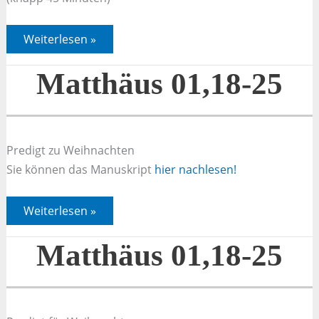
Geboren
Weiterlesen »
von
der
Jungfrau
Matthäus 01,18-25
Maria?
…
!
Predigt zu Weihnachten
Sie können das Manuskript
hier nachlesen!
Matthäus
Weiterlesen »
01,18-
25
Matthäus 01,18-25