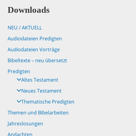
dass
Jesus
Downloads
kam
NEU / AKTUELL
Audiodateien Predigten
Audiodateien Vorträge
Bibeltexte – neu übersetzt
Predigten
Altes Testament
Neues Testament
Thematische Predigten
Themen und Bibelarbeiten
Jahreslosungen
Andachten