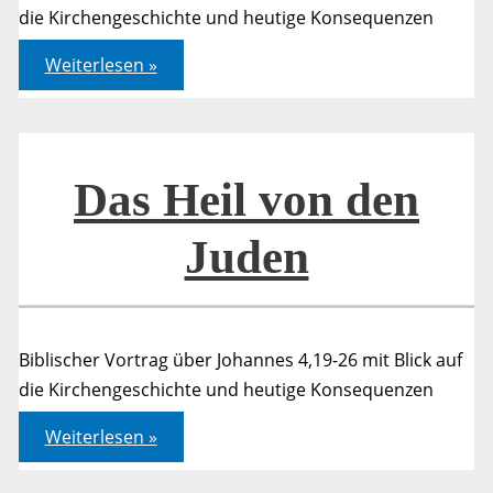
die Kirchengeschichte und heutige Konsequenzen
Das
Weiterlesen »
Heil
von
den
Juden
Das Heil von den
Juden
Biblischer Vortrag über Johannes 4,19-26 mit Blick auf
die Kirchengeschichte und heutige Konsequenzen
Das
Weiterlesen »
Heil
von
den