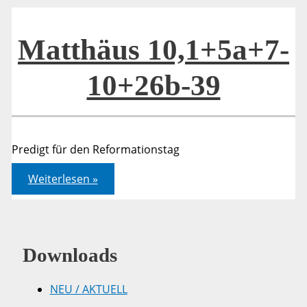
Juden
Matthäus 10,1+5a+7-
10+26b-39
Predigt für den Reformationstag
Matthäus
Weiterlesen »
10,1+5a+7-
10+26b-
39
Downloads
NEU / AKTUELL